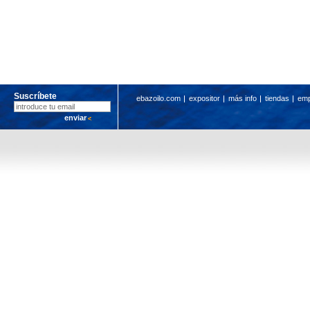
Suscríbete
ebazoilo.com
expositor
más info
tiendas
em
enviar