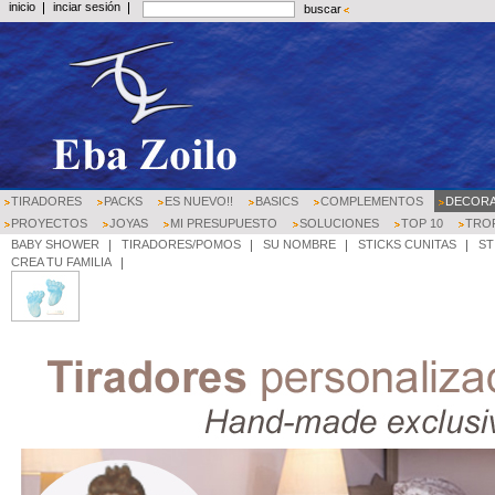
inicio
inciar sesión
buscar
TIRADORES
PACKS
ES NUEVO!!
BASICS
COMPLEMENTOS
DECORA
PROYECTOS
JOYAS
MI PRESUPUESTO
SOLUCIONES
TOP 10
TRO
BABY SHOWER
TIRADORES/POMOS
SU NOMBRE
STICKS CUNITAS
ST
CREA TU FAMILIA